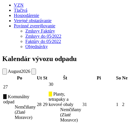
VZN
Tlačivá
Hospodárenie
Verejné obstarávanie
Povinné zverejňovanie
Zmluvy Faktúry
Zmluvy do 05⁄2022
Faktúry do 05⁄2022
Objednávky
Kalendár vývozu odpadu
August
2026
Po
Ut
St
Št
Pi
So
Ne
30
27
Plasty,
Komunálny
tetrapaky a
odpad
28
29
kovové obaly
31
1
2
Nemčiňany
Nemčiňany
(Zlaté
(Zlaté
Moravce)
Moravce)