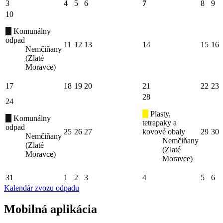
3
4
5
6
7
8
9
10
Komunálny
odpad
11
12
13
14
15
16
Nemčiňany
(Zlaté
Moravce)
17
18
19
20
21
22
23
28
24
Plasty,
Komunálny
tetrapaky a
odpad
25
26
27
kovové obaly
29
30
Nemčiňany
Nemčiňany
(Zlaté
(Zlaté
Moravce)
Moravce)
31
1
2
3
4
5
6
Kalendár zvozu odpadu
Mobilná aplikácia