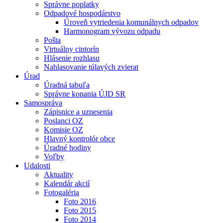
Správne poplatky
Odpadové hospodárstvo
Úroveň vytriedenia komunálnych odpadov
Harmonogram vývozu odpadu
Pošta
Virtuálny cintorín
Hlásenie rozhlasu
Nahlasovanie túlavých zvierat
Úrad
Úradná tabuľa
Správne konania ÚJD SR
Samospráva
Zápisnice a uznesenia
Poslanci OZ
Komisie OZ
Hlavný kontrolór obce
Úradné hodiny
Voľby
Udalosti
Aktuality
Kalendár akcií
Fotogaléria
Foto 2016
Foto 2015
Foto 2014