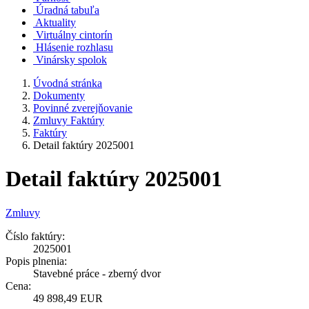
Úradná tabuľa
Aktuality
Virtuálny cintorín
Hlásenie rozhlasu
Vinársky spolok
Úvodná stránka
Dokumenty
Povinné zverejňovanie
Zmluvy Faktúry
Faktúry
Detail faktúry 2025001
Detail faktúry 2025001
Zmluvy
Číslo faktúry:
2025001
Popis plnenia:
Stavebné práce - zberný dvor
Cena:
49 898,49 EUR