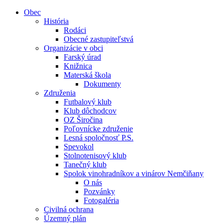
Obec
História
Rodáci
Obecné zastupiteľstvá
Organizácie v obci
Farský úrad
Knižnica
Materská škola
Dokumenty
Združenia
Futbalový klub
Klub dôchodcov
OZ Širočina
Poľovnícke združenie
Lesná spoločnosť P.S.
Spevokol
Stolnotenisový klub
Tanečný klub
Spolok vinohradníkov a vinárov Nemčiňany
O nás
Pozvánky
Fotogaléria
Civilná ochrana
Územný plán