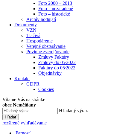
Foto 2000 – 2013
Foto – nezaradené
Foto – historické
Archív podujatí
Dokumenty
VZN
Tlačivá
Hospodárenie
Verejné obstarávanie
Povinné zverejňovanie
Zmluvy Faktúry
Zmluvy do 05⁄2022
Faktúry do 05⁄2022
Objednávky
Kontakt
GDPR
Cookies
Vítame Vás na stránke
obce Nemčiňany
Hľadaný výraz
Hľadať
rozšírené vyhľadávanie
Farnosť