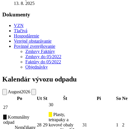
13. 8. 2025
Dokumenty
VZN
Tlačivá
Hospodárenie
Verejné obstarávanie
Povinné zverejňovanie
Zmluvy Faktúry
Zmluvy do 05⁄2022
Faktúry do 05⁄2022
Objednávky
Kalendár vývozu odpadu
August
2026
Po
Ut
St
Št
Pi
So
Ne
30
27
Plasty,
Komunálny
tetrapaky a
odpad
28
29
kovové obaly
31
1
2
Nemčiňany