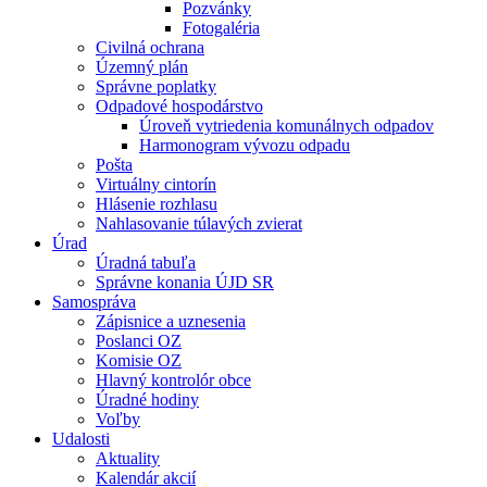
Pozvánky
Fotogaléria
Civilná ochrana
Územný plán
Správne poplatky
Odpadové hospodárstvo
Úroveň vytriedenia komunálnych odpadov
Harmonogram vývozu odpadu
Pošta
Virtuálny cintorín
Hlásenie rozhlasu
Nahlasovanie túlavých zvierat
Úrad
Úradná tabuľa
Správne konania ÚJD SR
Samospráva
Zápisnice a uznesenia
Poslanci OZ
Komisie OZ
Hlavný kontrolór obce
Úradné hodiny
Voľby
Udalosti
Aktuality
Kalendár akcií