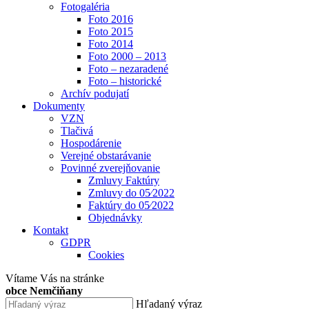
Fotogaléria
Foto 2016
Foto 2015
Foto 2014
Foto 2000 – 2013
Foto – nezaradené
Foto – historické
Archív podujatí
Dokumenty
VZN
Tlačivá
Hospodárenie
Verejné obstarávanie
Povinné zverejňovanie
Zmluvy Faktúry
Zmluvy do 05⁄2022
Faktúry do 05⁄2022
Objednávky
Kontakt
GDPR
Cookies
Vítame Vás na stránke
obce Nemčiňany
Hľadaný výraz