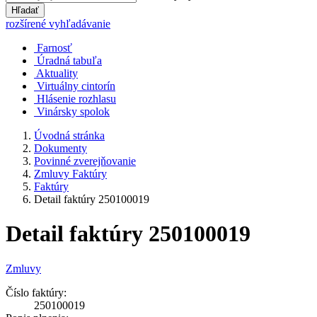
Hľadať
rozšírené vyhľadávanie
Farnosť
Úradná tabuľa
Aktuality
Virtuálny cintorín
Hlásenie rozhlasu
Vinársky spolok
Úvodná stránka
Dokumenty
Povinné zverejňovanie
Zmluvy Faktúry
Faktúry
Detail faktúry 250100019
Detail faktúry 250100019
Zmluvy
Číslo faktúry:
250100019