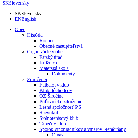
SK
Slovensky
SK
Slovensky
EN
English
Obec
História
Rodáci
Obecné zastupiteľstvá
Organizácie v obci
Farský úrad
Knižnica
Materská škola
Dokumenty
Združenia
Futbalový klub
Klub dôchodcov
OZ Širočina
Poľovnícke združenie
Lesná spoločnosť P.S.
Spevokol
Stolnotenisový klub
Tanečný klub
Spolok vinohradníkov a vinárov Nemčiňany
O nás