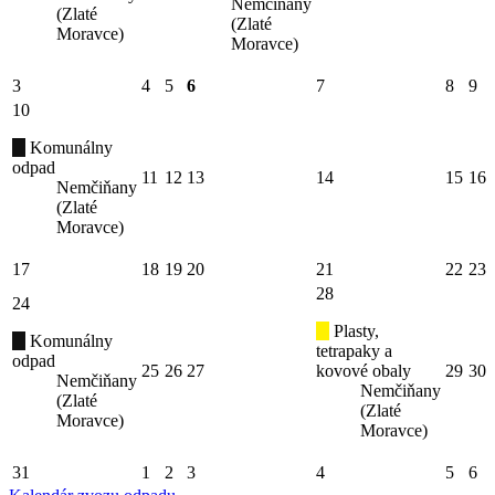
Nemčiňany
(Zlaté
(Zlaté
Moravce)
Moravce)
3
4
5
6
7
8
9
10
Komunálny
odpad
11
12
13
14
15
16
Nemčiňany
(Zlaté
Moravce)
17
18
19
20
21
22
23
28
24
Plasty,
Komunálny
tetrapaky a
odpad
25
26
27
kovové obaly
29
30
Nemčiňany
Nemčiňany
(Zlaté
(Zlaté
Moravce)
Moravce)
31
1
2
3
4
5
6