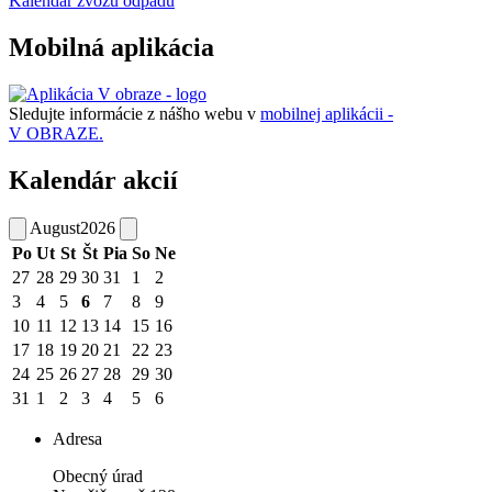
Kalendár zvozu odpadu
Mobilná aplikácia
Sledujte informácie z nášho webu v
mobilnej aplikácii -
V OBRAZE.
Kalendár akcií
August
2026
Po
Ut
St
Št
Pia
So
Ne
27
28
29
30
31
1
2
3
4
5
6
7
8
9
10
11
12
13
14
15
16
17
18
19
20
21
22
23
24
25
26
27
28
29
30
31
1
2
3
4
5
6
Adresa
Obecný úrad