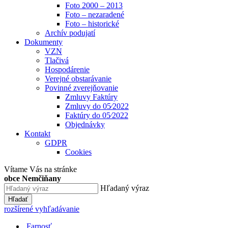
Foto 2000 – 2013
Foto – nezaradené
Foto – historické
Archív podujatí
Dokumenty
VZN
Tlačivá
Hospodárenie
Verejné obstarávanie
Povinné zverejňovanie
Zmluvy Faktúry
Zmluvy do 05⁄2022
Faktúry do 05⁄2022
Objednávky
Kontakt
GDPR
Cookies
Vítame Vás na stránke
obce Nemčiňany
Hľadaný výraz
Hľadať
rozšírené vyhľadávanie
Farnosť