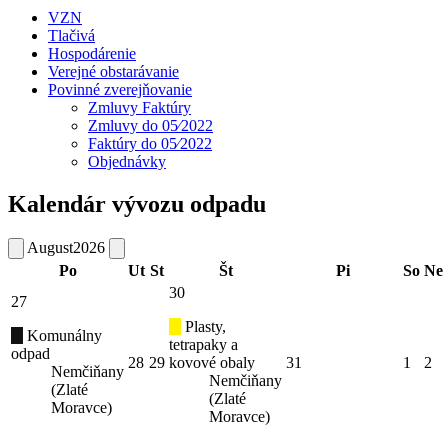
VZN
Tlačivá
Hospodárenie
Verejné obstarávanie
Povinné zverejňovanie
Zmluvy Faktúry
Zmluvy do 05⁄2022
Faktúry do 05⁄2022
Objednávky
Kalendár vývozu odpadu
August
2026
Po
Ut
St
Št
Pi
So
Ne
30
27
Plasty,
Komunálny
tetrapaky a
odpad
28
29
kovové obaly
31
1
2
Nemčiňany
Nemčiňany
(Zlaté
(Zlaté
Moravce)
Moravce)