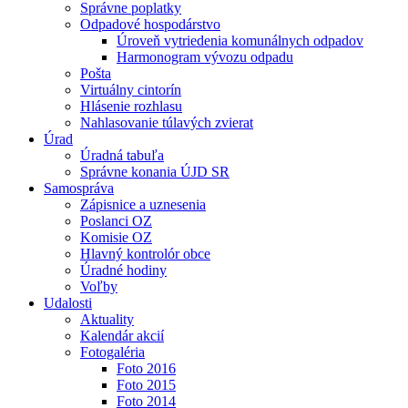
Správne poplatky
Odpadové hospodárstvo
Úroveň vytriedenia komunálnych odpadov
Harmonogram vývozu odpadu
Pošta
Virtuálny cintorín
Hlásenie rozhlasu
Nahlasovanie túlavých zvierat
Úrad
Úradná tabuľa
Správne konania ÚJD SR
Samospráva
Zápisnice a uznesenia
Poslanci OZ
Komisie OZ
Hlavný kontrolór obce
Úradné hodiny
Voľby
Udalosti
Aktuality
Kalendár akcií
Fotogaléria
Foto 2016
Foto 2015
Foto 2014