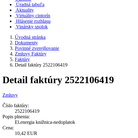
Úradná tabuľa
Aktuality
Virtuálny cintorín
Hlásenie rozhlasu
Vinársky spolok
Úvodná stránka
Dokumenty
Povinné zverejňovanie
Zmluvy Faktúry
Faktúry
Detail faktúry 2522106419
Detail faktúry 2522106419
Zmluvy
Číslo faktúry:
2522106419
Popis plnenia:
El.energia knižnica-nedoplatok
Cena:
10,42 EUR