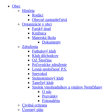
Obec
História
Rodáci
Obecné zastupiteľstvá
Organizácie v obci
Farský úrad
Knižnica
Materská škola
Dokumenty
Združenia
Futbalový klub
Klub dôchodcov
OZ Širočina
Poľovnícke združenie
Lesná spoločnosť P.S.
Spevokol
Stolnotenisový klub
Tanečný klub
Spolok vinohradníkov a vinárov Nemčiňany
O nás
Pozvánky
Fotogaléria
Civilná ochrana
Územný plán