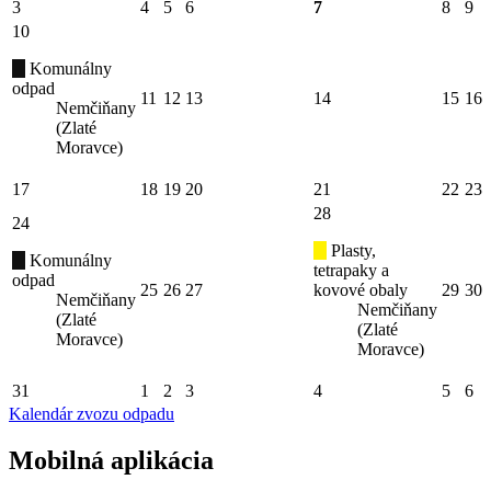
3
4
5
6
7
8
9
10
Komunálny
odpad
11
12
13
14
15
16
Nemčiňany
(Zlaté
Moravce)
17
18
19
20
21
22
23
28
24
Plasty,
Komunálny
tetrapaky a
odpad
25
26
27
kovové obaly
29
30
Nemčiňany
Nemčiňany
(Zlaté
(Zlaté
Moravce)
Moravce)
31
1
2
3
4
5
6
Kalendár zvozu odpadu
Mobilná aplikácia