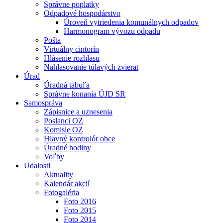
Správne poplatky
Odpadové hospodárstvo
Úroveň vytriedenia komunálnych odpadov
Harmonogram vývozu odpadu
Pošta
Virtuálny cintorín
Hlásenie rozhlasu
Nahlasovanie túlavých zvierat
Úrad
Úradná tabuľa
Správne konania ÚJD SR
Samospráva
Zápisnice a uznesenia
Poslanci OZ
Komisie OZ
Hlavný kontrolór obce
Úradné hodiny
Voľby
Udalosti
Aktuality
Kalendár akcií
Fotogaléria
Foto 2016
Foto 2015
Foto 2014