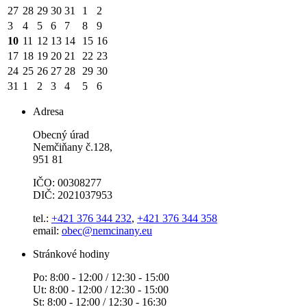
27
28
29
30
31
1
2
3
4
5
6
7
8
9
10
11
12
13
14
15
16
17
18
19
20
21
22
23
24
25
26
27
28
29
30
31
1
2
3
4
5
6
Adresa
Obecný úrad
Nemčiňany č.128,
951 81
IČO: 00308277
DIČ: 2021037953
tel.:
+421 376 344 232
,
+421 376 344 358
email:
obec@nemcinany.eu
Stránkové hodiny
Po: 8:00 - 12:00 / 12:30 - 15:00
Ut: 8:00 - 12:00 / 12:30 - 15:00
St: 8:00 - 12:00 / 12:30 - 16:30