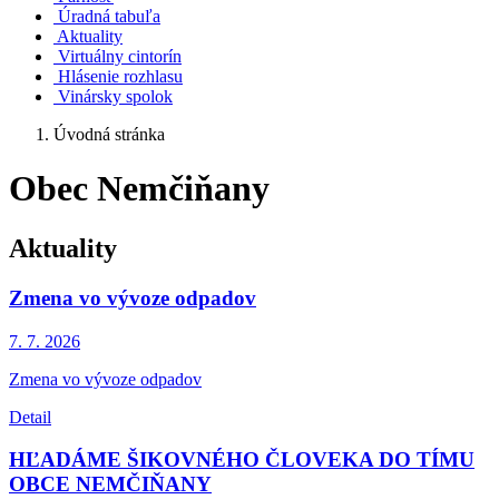
Úradná tabuľa
Aktuality
Virtuálny cintorín
Hlásenie rozhlasu
Vinársky spolok
Úvodná stránka
Obec Nemčiňany
Aktuality
Zmena vo vývoze odpadov
7. 7.
2026
Zmena vo vývoze odpadov
Detail
HĽADÁME ŠIKOVNÉHO ČLOVEKA DO TÍMU
OBCE NEMČIŇANY