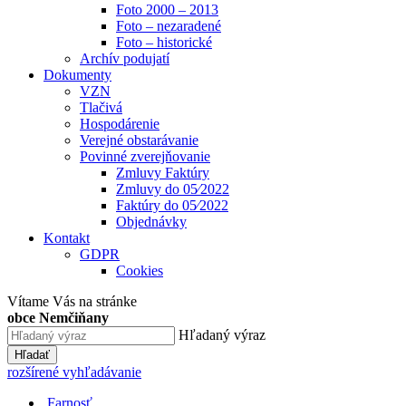
Foto 2000 – 2013
Foto – nezaradené
Foto – historické
Archív podujatí
Dokumenty
VZN
Tlačivá
Hospodárenie
Verejné obstarávanie
Povinné zverejňovanie
Zmluvy Faktúry
Zmluvy do 05⁄2022
Faktúry do 05⁄2022
Objednávky
Kontakt
GDPR
Cookies
Vítame Vás na stránke
obce Nemčiňany
Hľadaný výraz
Hľadať
rozšírené vyhľadávanie
Farnosť