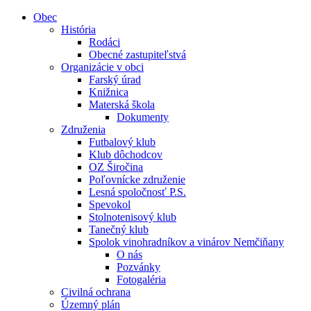
Obec
História
Rodáci
Obecné zastupiteľstvá
Organizácie v obci
Farský úrad
Knižnica
Materská škola
Dokumenty
Združenia
Futbalový klub
Klub dôchodcov
OZ Širočina
Poľovnícke združenie
Lesná spoločnosť P.S.
Spevokol
Stolnotenisový klub
Tanečný klub
Spolok vinohradníkov a vinárov Nemčiňany
O nás
Pozvánky
Fotogaléria
Civilná ochrana
Územný plán