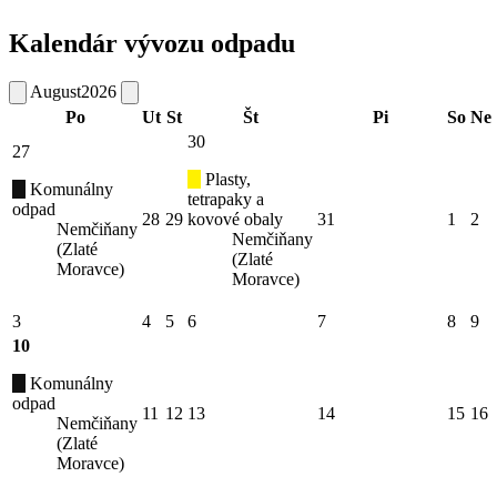
Kalendár vývozu odpadu
August
2026
Po
Ut
St
Št
Pi
So
Ne
30
27
Plasty,
Komunálny
tetrapaky a
odpad
28
29
kovové obaly
31
1
2
Nemčiňany
Nemčiňany
(Zlaté
(Zlaté
Moravce)
Moravce)
3
4
5
6
7
8
9
10
Komunálny
odpad
11
12
13
14
15
16
Nemčiňany
(Zlaté
Moravce)