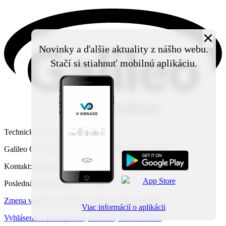
×
Novinky a ďalšie aktuality z nášho webu.
Stačí si stiahnuť mobilnú aplikáciu.
Technický prevádzkovateľ:
Galileo Corporation s.r.o., Čierna Voda 468, 925 06
Kontakt:
Galileo Corporation s.r.o.
Posledná aktualizácia: 5. 8. 2026
Zmena vzhľadu
,
Štruktúra stránok
,
RSS
,
Vytlačiť
Viac informácií o aplikácii
Vyhlásenie o prístupnosti
,
Cookies
,
Webové sídlo