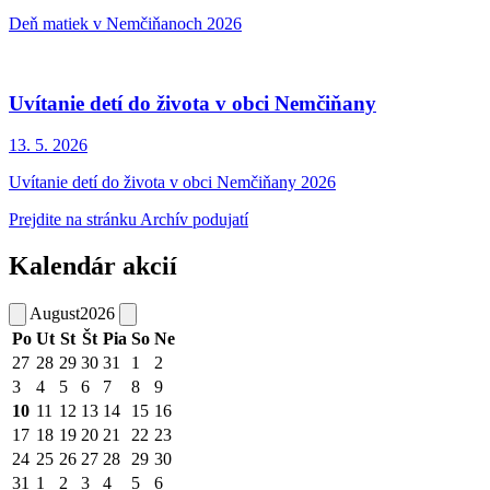
Deň matiek v Nemčiňanoch 2026
Uvítanie detí do života v obci Nemčiňany
13. 5.
2026
Uvítanie detí do života v obci Nemčiňany 2026
Prejdite na stránku Archív podujatí
Kalendár akcií
August
2026
Po
Ut
St
Št
Pia
So
Ne
27
28
29
30
31
1
2
3
4
5
6
7
8
9
10
11
12
13
14
15
16
17
18
19
20
21
22
23
24
25
26
27
28
29
30
31
1
2
3
4
5
6