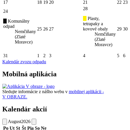
17
18
19
20
21
22
23
28
24
Plasty,
Komunálny
tetrapaky a
odpad
25
26
27
kovové obaly
29
30
Nemčiňany
Nemčiňany
(Zlaté
(Zlaté
Moravce)
Moravce)
31
1
2
3
4
5
6
Kalendár zvozu odpadu
Mobilná aplikácia
Sledujte informácie z nášho webu v
mobilnej aplikácii -
V OBRAZE.
Kalendár akcií
August
2026
Po
Ut
St
Št
Pia
So
Ne