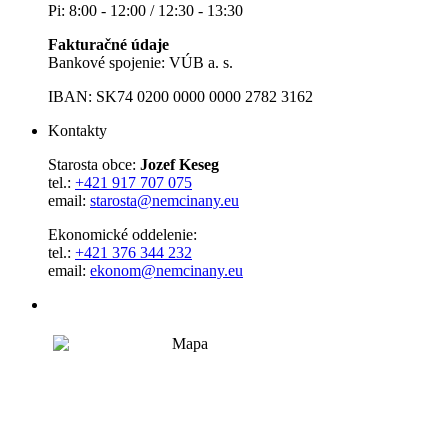
Pi: 8:00 - 12:00 / 12:30 - 13:30
Fakturačné údaje
Bankové spojenie: VÚB a. s.
IBAN: SK74 0200 0000 0000 2782 3162
Kontakty
Starosta obce:
Jozef Keseg
tel.:
+421 917 707 075
email:
starosta@nemcinany.eu
Ekonomické oddelenie:
tel.:
+421 376 344 232
email:
ekonom@nemcinany.eu