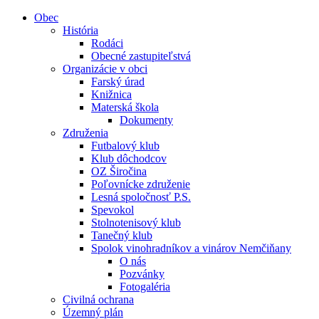
Obec
História
Rodáci
Obecné zastupiteľstvá
Organizácie v obci
Farský úrad
Knižnica
Materská škola
Dokumenty
Združenia
Futbalový klub
Klub dôchodcov
OZ Širočina
Poľovnícke združenie
Lesná spoločnosť P.S.
Spevokol
Stolnotenisový klub
Tanečný klub
Spolok vinohradníkov a vinárov Nemčiňany
O nás
Pozvánky
Fotogaléria
Civilná ochrana
Územný plán