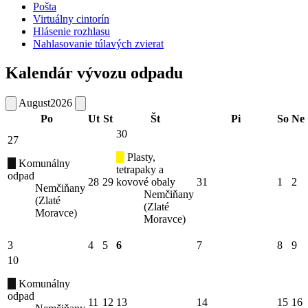
Pošta
Virtuálny cintorín
Hlásenie rozhlasu
Nahlasovanie túlavých zvierat
Kalendár vývozu odpadu
August
2026
Po
Ut
St
Št
Pi
So
Ne
30
27
Plasty,
Komunálny
tetrapaky a
odpad
28
29
kovové obaly
31
1
2
Nemčiňany
Nemčiňany
(Zlaté
(Zlaté
Moravce)
Moravce)
3
4
5
6
7
8
9
10
Komunálny
odpad
11
12
13
14
15
16