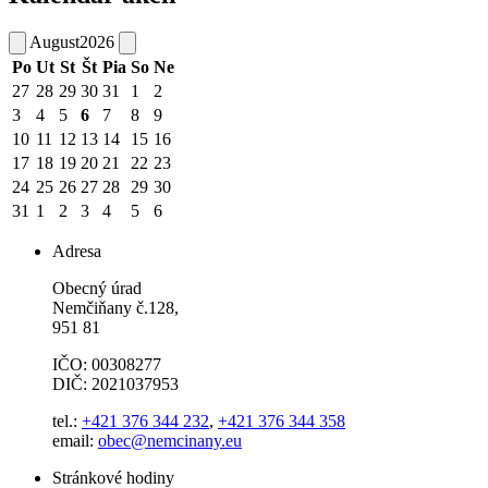
August
2026
Po
Ut
St
Št
Pia
So
Ne
27
28
29
30
31
1
2
3
4
5
6
7
8
9
10
11
12
13
14
15
16
17
18
19
20
21
22
23
24
25
26
27
28
29
30
31
1
2
3
4
5
6
Adresa
Obecný úrad
Nemčiňany č.128,
951 81
IČO: 00308277
DIČ: 2021037953
tel.:
+421 376 344 232
,
+421 376 344 358
email:
obec@nemcinany.eu
Stránkové hodiny