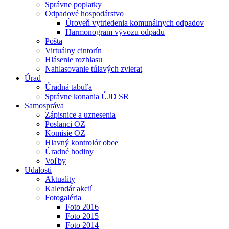
Správne poplatky
Odpadové hospodárstvo
Úroveň vytriedenia komunálnych odpadov
Harmonogram vývozu odpadu
Pošta
Virtuálny cintorín
Hlásenie rozhlasu
Nahlasovanie túlavých zvierat
Úrad
Úradná tabuľa
Správne konania ÚJD SR
Samospráva
Zápisnice a uznesenia
Poslanci OZ
Komisie OZ
Hlavný kontrolór obce
Úradné hodiny
Voľby
Udalosti
Aktuality
Kalendár akcií
Fotogaléria
Foto 2016
Foto 2015
Foto 2014