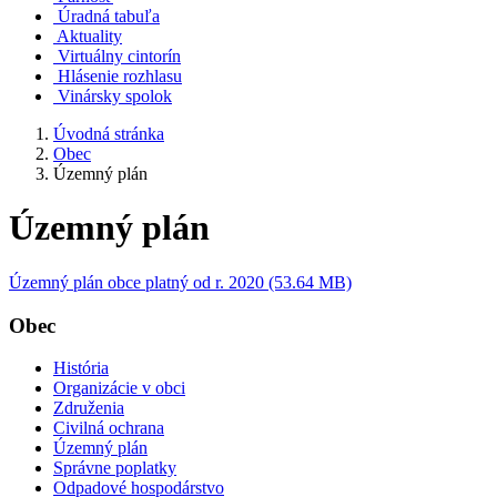
Úradná tabuľa
Aktuality
Virtuálny cintorín
Hlásenie rozhlasu
Vinársky spolok
Úvodná stránka
Obec
Územný plán
Územný plán
Územný plán obce platný od r. 2020 (53.64 MB)
Obec
História
Organizácie v obci
Združenia
Civilná ochrana
Územný plán
Správne poplatky
Odpadové hospodárstvo