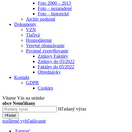
Foto 2000 – 2013
Foto – nezaradené
Foto – historické
Archív podujatí
Dokumenty
VZN
Tlačivá
Hospodárenie
Verejné obstarávanie
Povinné zverejňovanie
Zmluvy Faktúry
Zmluvy do 05⁄2022
Faktúry do 05⁄2022
Objednávky
Kontakt
GDPR
Cookies
Vítame Vás na stránke
obce Nemčiňany
Hľadaný výraz
Hľadať
rozšírené vyhľadávanie
Farnosť