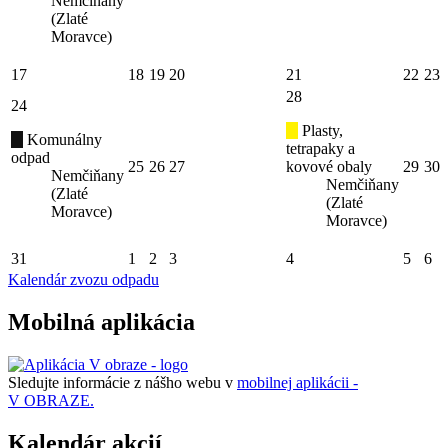
Nemčiňany
(Zlaté
Moravce)
17
18
19
20
21
22
23
28
24
Plasty,
Komunálny
tetrapaky a
odpad
25
26
27
kovové obaly
29
30
Nemčiňany
Nemčiňany
(Zlaté
(Zlaté
Moravce)
Moravce)
31
1
2
3
4
5
6
Kalendár zvozu odpadu
Mobilná aplikácia
Sledujte informácie z nášho webu v
mobilnej aplikácii -
V OBRAZE.
Kalendár akcií