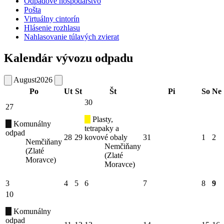
Odpadové hospodárstvo
Pošta
Virtuálny cintorín
Hlásenie rozhlasu
Nahlasovanie túlavých zvierat
Kalendár vývozu odpadu
August
2026
Po
Ut
St
Št
Pi
So
Ne
30
27
Plasty,
Komunálny
tetrapaky a
odpad
28
29
kovové obaly
31
1
2
Nemčiňany
Nemčiňany
(Zlaté
(Zlaté
Moravce)
Moravce)
3
4
5
6
7
8
9
10
Komunálny
odpad