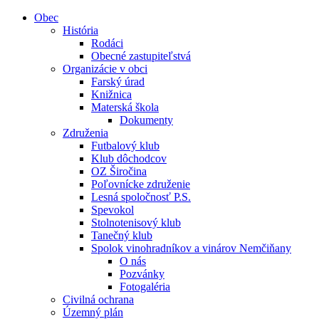
Obec
História
Rodáci
Obecné zastupiteľstvá
Organizácie v obci
Farský úrad
Knižnica
Materská škola
Dokumenty
Združenia
Futbalový klub
Klub dôchodcov
OZ Širočina
Poľovnícke združenie
Lesná spoločnosť P.S.
Spevokol
Stolnotenisový klub
Tanečný klub
Spolok vinohradníkov a vinárov Nemčiňany
O nás
Pozvánky
Fotogaléria
Civilná ochrana
Územný plán