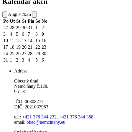
Kalendár akcií
August
2026
Po
Ut
St
Št
Pia
So
Ne
27
28
29
30
31
1
2
3
4
5
6
7
8
9
10
11
12
13
14
15
16
17
18
19
20
21
22
23
24
25
26
27
28
29
30
31
1
2
3
4
5
6
Adresa
Obecný úrad
Nemčiňany č.128,
951 81
IČO: 00308277
DIČ: 2021037953
tel.:
+421 376 344 232
,
+421 376 344 358
email:
obec@nemcinany.eu