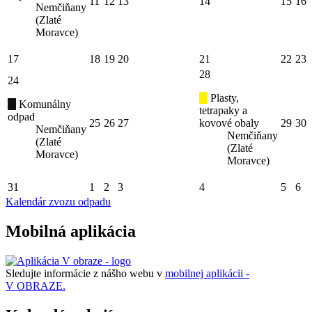
11
12
13
14
15
16
Nemčiňany
(Zlaté
Moravce)
17
18
19
20
21
22
23
28
24
Plasty,
Komunálny
tetrapaky a
odpad
25
26
27
kovové obaly
29
30
Nemčiňany
Nemčiňany
(Zlaté
(Zlaté
Moravce)
Moravce)
31
1
2
3
4
5
6
Kalendár zvozu odpadu
Mobilná aplikácia
Sledujte informácie z nášho webu v
mobilnej aplikácii -
V OBRAZE.