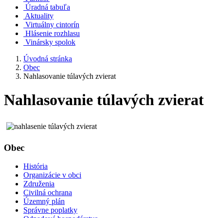
Úradná tabuľa
Aktuality
Virtuálny cintorín
Hlásenie rozhlasu
Vinársky spolok
Úvodná stránka
Obec
Nahlasovanie túlavých zvierat
Nahlasovanie túlavých zvierat
Obec
História
Organizácie v obci
Združenia
Civilná ochrana
Územný plán
Správne poplatky