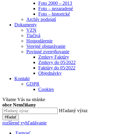
Foto 2000 – 2013
Foto – nezaradené
Foto – historické
Archív podujatí
Dokumenty
VZN
Tlačivá
Hospodárenie
Verejné obstarávanie
Povinné zverejňovanie
Zmluvy Faktúry
Zmluvy do 05⁄2022
Faktúry do 05⁄2022
Objednávky
Kontakt
GDPR
Cookies
Vítame Vás na stránke
obce Nemčiňany
Hľadaný výraz
Hľadať
rozšírené vyhľadávanie
Farnosť