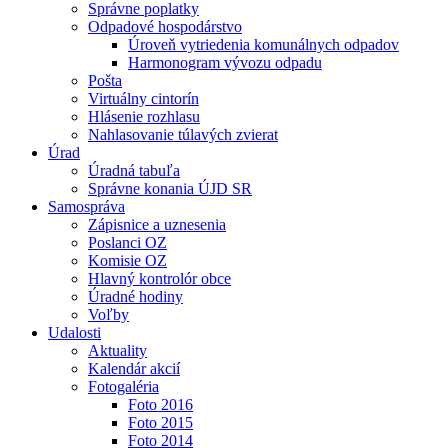
Správne poplatky
Odpadové hospodárstvo
Úroveň vytriedenia komunálnych odpadov
Harmonogram vývozu odpadu
Pošta
Virtuálny cintorín
Hlásenie rozhlasu
Nahlasovanie túlavých zvierat
Úrad
Úradná tabuľa
Správne konania ÚJD SR
Samospráva
Zápisnice a uznesenia
Poslanci OZ
Komisie OZ
Hlavný kontrolór obce
Úradné hodiny
Voľby
Udalosti
Aktuality
Kalendár akcií
Fotogaléria
Foto 2016
Foto 2015
Foto 2014