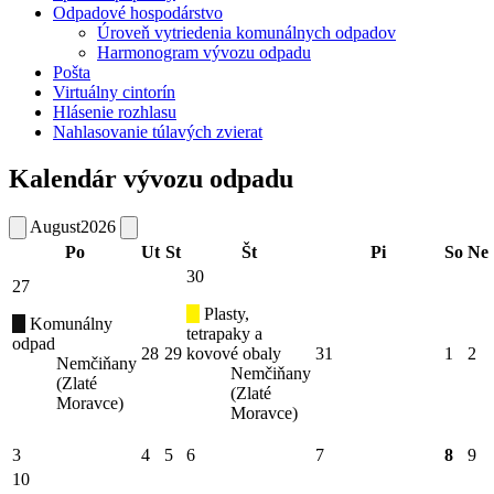
Odpadové hospodárstvo
Úroveň vytriedenia komunálnych odpadov
Harmonogram vývozu odpadu
Pošta
Virtuálny cintorín
Hlásenie rozhlasu
Nahlasovanie túlavých zvierat
Kalendár vývozu odpadu
August
2026
Po
Ut
St
Št
Pi
So
Ne
30
27
Plasty,
Komunálny
tetrapaky a
odpad
28
29
kovové obaly
31
1
2
Nemčiňany
Nemčiňany
(Zlaté
(Zlaté
Moravce)
Moravce)
3
4
5
6
7
8
9
10