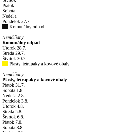
Štvrtok
Piatok
Sobota
Nedeľa
Pondelok
27
.7.
Komunálny odpad
Nemčiňany
Komunálny odpad
Utorok
28
.7.
Streda
29
.7.
Štvrtok
30
.7.
Plasty, tetrapaky a kovové obaly
Nemčiňany
Plasty, tetrapaky a kovové obaly
Piatok
31
.7.
Sobota
1
.8.
Nedeľa
2
.8.
Pondelok
3
.8.
Utorok
4
.8.
Streda
5
.8.
Štvrtok
6
.8.
Piatok
7
.8.
Sobota
8
.8.