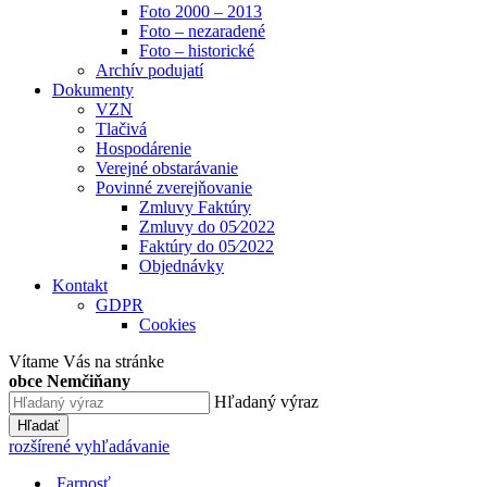
Foto 2000 – 2013
Foto – nezaradené
Foto – historické
Archív podujatí
Dokumenty
VZN
Tlačivá
Hospodárenie
Verejné obstarávanie
Povinné zverejňovanie
Zmluvy Faktúry
Zmluvy do 05⁄2022
Faktúry do 05⁄2022
Objednávky
Kontakt
GDPR
Cookies
Vítame Vás na stránke
obce Nemčiňany
Hľadaný výraz
Hľadať
rozšírené vyhľadávanie
Farnosť