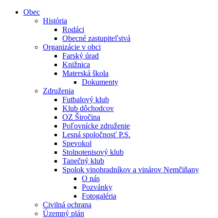
Obec
História
Rodáci
Obecné zastupiteľstvá
Organizácie v obci
Farský úrad
Knižnica
Materská škola
Dokumenty
Združenia
Futbalový klub
Klub dôchodcov
OZ Širočina
Poľovnícke združenie
Lesná spoločnosť P.S.
Spevokol
Stolnotenisový klub
Tanečný klub
Spolok vinohradníkov a vinárov Nemčiňany
O nás
Pozvánky
Fotogaléria
Civilná ochrana
Územný plán