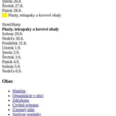
Streda
26
.8.
Štvrtok
27
.8.
Piatok
28
.8.
Plasty, tetrapaky a kovové obaly
Nemčiňany
Plasty, tetrapaky a kovové obaly
Sobota
29
.8.
Nedeľa
30
.8.
Pondelok
31
.8.
Utorok
1
.9.
Streda
2
.9.
Štvrtok
3
.9.
Piatok
4
.9.
Sobota
5
.9.
Nedeľa
6
.9.
Obec
História
Organizácie v obci
Združenia
Civilná ochrana
Územný plán
Správne poplatky