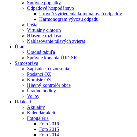
Správne poplatky
Odpadové hospodárstvo
Úroveň vytriedenia komunálnych odpadov
Harmonogram vývozu odpadu
Pošta
Virtuálny cintorín
Hlásenie rozhlasu
Nahlasovanie túlavých zvierat
Úrad
Úradná tabuľa
Správne konania ÚJD SR
Samospráva
Zápisnice a uznesenia
Poslanci OZ
Komisie OZ
Hlavný kontrolór obce
Úradné hodiny
Voľby
Udalosti
Aktuality
Kalendár akcií
Fotogaléria
Foto 2016
Foto 2015
Foto 2014