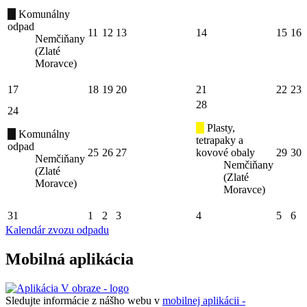
Komunálny
odpad
11
12
13
14
15
16
Nemčiňany
(Zlaté
Moravce)
17
18
19
20
21
22
23
28
24
Plasty,
Komunálny
tetrapaky a
odpad
25
26
27
kovové obaly
29
30
Nemčiňany
Nemčiňany
(Zlaté
(Zlaté
Moravce)
Moravce)
31
1
2
3
4
5
6
Kalendár zvozu odpadu
Mobilná aplikácia
Sledujte informácie z nášho webu v
mobilnej aplikácii -