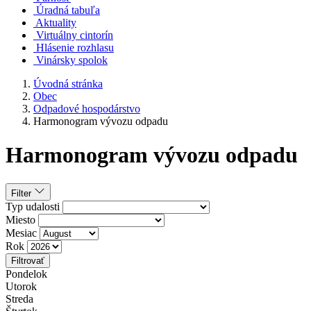
Úradná tabuľa
Aktuality
Virtuálny cintorín
Hlásenie rozhlasu
Vinársky spolok
Úvodná stránka
Obec
Odpadové hospodárstvo
Harmonogram vývozu odpadu
Harmonogram vývozu odpadu
Filter
Typ udalosti
Miesto
Mesiac
Rok
Filtrovať
Pondelok
Utorok
Streda