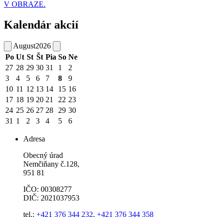
V OBRAZE.
Kalendár akcií
August
2026
Po
Ut
St
Št
Pia
So
Ne
27
28
29
30
31
1
2
3
4
5
6
7
8
9
10
11
12
13
14
15
16
17
18
19
20
21
22
23
24
25
26
27
28
29
30
31
1
2
3
4
5
6
Adresa
Obecný úrad
Nemčiňany č.128,
951 81
IČO: 00308277
DIČ: 2021037953
tel.:
+421 376 344 232
,
+421 376 344 358