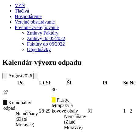
VZN
Tlačivá
Hospodárenie
Verejné obstarávanie
Povinné zverejňovanie
Zmluvy Faktúry
Zmluvy do 05⁄2022
Faktúry do 05⁄2022
Objednávky
Kalendár vývozu odpadu
August
2026
Po
Ut
St
Št
Pi
So
Ne
30
27
Plasty,
Komunálny
tetrapaky a
odpad
28
29
kovové obaly
31
1
2
Nemčiňany
Nemčiňany
(Zlaté
(Zlaté
Moravce)
Moravce)