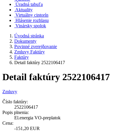
Úradná tabuľa
Aktuality
Virtuálny cintorín
Hlásenie rozhlasu
Vinársky spolok
Úvodná stránka
Dokumenty
Povinné zverejňovanie
Zmluvy Faktúry
Faktúry
Detail faktúry 2522106417
Detail faktúry 2522106417
Zmluvy
Číslo faktúry:
2522106417
Popis plnenia:
El.energia VO-preplatok
Cena:
-151,20 EUR