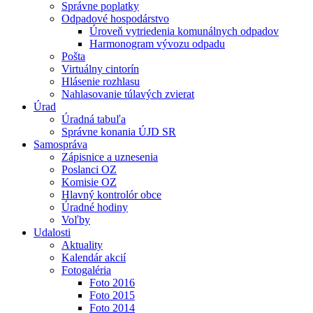
Správne poplatky
Odpadové hospodárstvo
Úroveň vytriedenia komunálnych odpadov
Harmonogram vývozu odpadu
Pošta
Virtuálny cintorín
Hlásenie rozhlasu
Nahlasovanie túlavých zvierat
Úrad
Úradná tabuľa
Správne konania ÚJD SR
Samospráva
Zápisnice a uznesenia
Poslanci OZ
Komisie OZ
Hlavný kontrolór obce
Úradné hodiny
Voľby
Udalosti
Aktuality
Kalendár akcií
Fotogaléria
Foto 2016
Foto 2015
Foto 2014