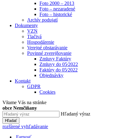
Foto 2000 – 2013
Foto – nezaradené
Foto – historické
Archív podujatí
Dokumenty
VZN
Tlačivá
Hospodárenie
Verejné obstarávanie
Povinné zverejňovanie
Zmluvy Faktúry
Zmluvy do 05⁄2022
Faktúry do 05⁄2022
Objednávky
Kontakt
GDPR
Cookies
Vítame Vás na stránke
obce Nemčiňany
Hľadaný výraz
Hľadať
rozšírené vyhľadávanie
Farnosť