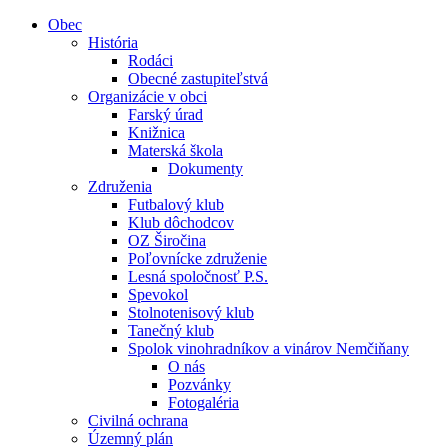
Obec
História
Rodáci
Obecné zastupiteľstvá
Organizácie v obci
Farský úrad
Knižnica
Materská škola
Dokumenty
Združenia
Futbalový klub
Klub dôchodcov
OZ Širočina
Poľovnícke združenie
Lesná spoločnosť P.S.
Spevokol
Stolnotenisový klub
Tanečný klub
Spolok vinohradníkov a vinárov Nemčiňany
O nás
Pozvánky
Fotogaléria
Civilná ochrana
Územný plán