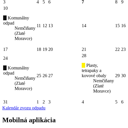
3
4
5
6
7
8
9
10
Komunálny
odpad
11
12
13
14
15
16
Nemčiňany
(Zlaté
Moravce)
17
18
19
20
21
22
23
28
24
Plasty,
Komunálny
tetrapaky a
odpad
25
26
27
kovové obaly
29
30
Nemčiňany
Nemčiňany
(Zlaté
(Zlaté
Moravce)
Moravce)
31
1
2
3
4
5
6
Kalendár zvozu odpadu
Mobilná aplikácia