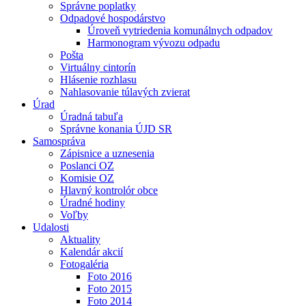
Správne poplatky
Odpadové hospodárstvo
Úroveň vytriedenia komunálnych odpadov
Harmonogram vývozu odpadu
Pošta
Virtuálny cintorín
Hlásenie rozhlasu
Nahlasovanie túlavých zvierat
Úrad
Úradná tabuľa
Správne konania ÚJD SR
Samospráva
Zápisnice a uznesenia
Poslanci OZ
Komisie OZ
Hlavný kontrolór obce
Úradné hodiny
Voľby
Udalosti
Aktuality
Kalendár akcií
Fotogaléria
Foto 2016
Foto 2015
Foto 2014