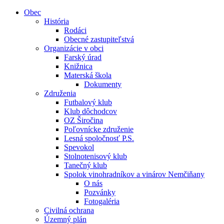
Obec
História
Rodáci
Obecné zastupiteľstvá
Organizácie v obci
Farský úrad
Knižnica
Materská škola
Dokumenty
Združenia
Futbalový klub
Klub dôchodcov
OZ Širočina
Poľovnícke združenie
Lesná spoločnosť P.S.
Spevokol
Stolnotenisový klub
Tanečný klub
Spolok vinohradníkov a vinárov Nemčiňany
O nás
Pozvánky
Fotogaléria
Civilná ochrana
Územný plán