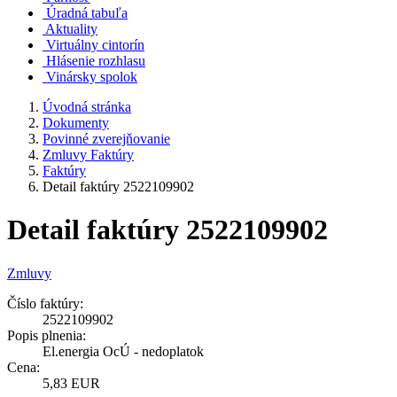
Úradná tabuľa
Aktuality
Virtuálny cintorín
Hlásenie rozhlasu
Vinársky spolok
Úvodná stránka
Dokumenty
Povinné zverejňovanie
Zmluvy Faktúry
Faktúry
Detail faktúry 2522109902
Detail faktúry 2522109902
Zmluvy
Číslo faktúry:
2522109902
Popis plnenia:
El.energia OcÚ - nedoplatok
Cena:
5,83 EUR