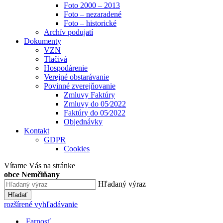
Foto 2000 – 2013
Foto – nezaradené
Foto – historické
Archív podujatí
Dokumenty
VZN
Tlačivá
Hospodárenie
Verejné obstarávanie
Povinné zverejňovanie
Zmluvy Faktúry
Zmluvy do 05⁄2022
Faktúry do 05⁄2022
Objednávky
Kontakt
GDPR
Cookies
Vítame Vás na stránke
obce Nemčiňany
Hľadaný výraz
Hľadať
rozšírené vyhľadávanie
Farnosť