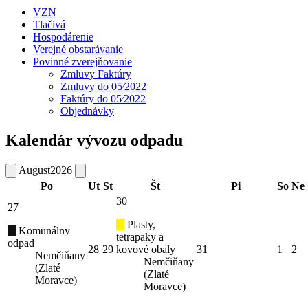
VZN
Tlačivá
Hospodárenie
Verejné obstarávanie
Povinné zverejňovanie
Zmluvy Faktúry
Zmluvy do 05⁄2022
Faktúry do 05⁄2022
Objednávky
Kalendár vývozu odpadu
August
2026
Po
Ut
St
Št
Pi
So
Ne
30
27
Plasty,
Komunálny
tetrapaky a
odpad
28
29
kovové obaly
31
1
2
Nemčiňany
Nemčiňany
(Zlaté
(Zlaté
Moravce)
Moravce)