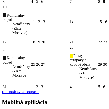
3
4
5
6
7
8
9
10
Komunálny
odpad
11
12
13
14
15
16
Nemčiňany
(Zlaté
Moravce)
17
18
19
20
21
22
23
28
24
Plasty,
Komunálny
tetrapaky a
odpad
25
26
27
kovové obaly
29
30
Nemčiňany
Nemčiňany
(Zlaté
(Zlaté
Moravce)
Moravce)
31
1
2
3
4
5
6
Kalendár zvozu odpadu
Mobilná aplikácia