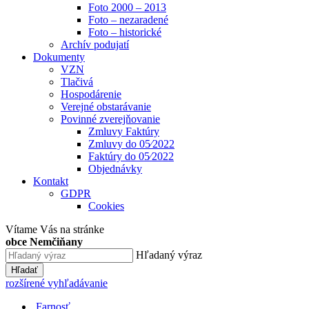
Foto 2000 – 2013
Foto – nezaradené
Foto – historické
Archív podujatí
Dokumenty
VZN
Tlačivá
Hospodárenie
Verejné obstarávanie
Povinné zverejňovanie
Zmluvy Faktúry
Zmluvy do 05⁄2022
Faktúry do 05⁄2022
Objednávky
Kontakt
GDPR
Cookies
Vítame Vás na stránke
obce Nemčiňany
Hľadaný výraz
Hľadať
rozšírené vyhľadávanie
Farnosť