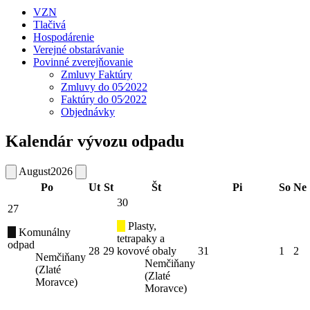
VZN
Tlačivá
Hospodárenie
Verejné obstarávanie
Povinné zverejňovanie
Zmluvy Faktúry
Zmluvy do 05⁄2022
Faktúry do 05⁄2022
Objednávky
Kalendár vývozu odpadu
August
2026
Po
Ut
St
Št
Pi
So
Ne
30
27
Plasty,
Komunálny
tetrapaky a
odpad
28
29
kovové obaly
31
1
2
Nemčiňany
Nemčiňany
(Zlaté
(Zlaté
Moravce)
Moravce)