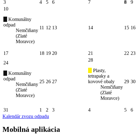
3
4
5
6
7
8
9
10
Komunálny
odpad
11
12
13
14
15
16
Nemčiňany
(Zlaté
Moravce)
17
18
19
20
21
22
23
28
24
Plasty,
Komunálny
tetrapaky a
odpad
25
26
27
kovové obaly
29
30
Nemčiňany
Nemčiňany
(Zlaté
(Zlaté
Moravce)
Moravce)
31
1
2
3
4
5
6
Kalendár zvozu odpadu
Mobilná aplikácia