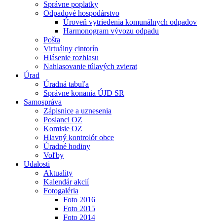
Správne poplatky
Odpadové hospodárstvo
Úroveň vytriedenia komunálnych odpadov
Harmonogram vývozu odpadu
Pošta
Virtuálny cintorín
Hlásenie rozhlasu
Nahlasovanie túlavých zvierat
Úrad
Úradná tabuľa
Správne konania ÚJD SR
Samospráva
Zápisnice a uznesenia
Poslanci OZ
Komisie OZ
Hlavný kontrolór obce
Úradné hodiny
Voľby
Udalosti
Aktuality
Kalendár akcií
Fotogaléria
Foto 2016
Foto 2015
Foto 2014