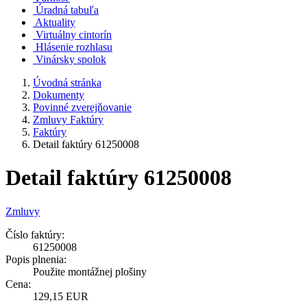
Úradná tabuľa
Aktuality
Virtuálny cintorín
Hlásenie rozhlasu
Vinársky spolok
Úvodná stránka
Dokumenty
Povinné zverejňovanie
Zmluvy Faktúry
Faktúry
Detail faktúry 61250008
Detail faktúry 61250008
Zmluvy
Číslo faktúry:
61250008
Popis plnenia:
Použite montážnej plošiny
Cena:
129,15 EUR