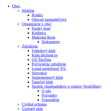
Obec
História
Rodáci
Obecné zastupiteľstvá
Organizácie v obci
Farský úrad
Knižnica
Materská škola
Dokumenty
Združenia
Futbalový klub
Klub dôchodcov
OZ Širočina
Poľovnícke združenie
Lesná spoločnosť P.S.
Spevokol
Stolnotenisový klub
Tanečný klub
Spolok vinohradníkov a vinárov Nemčiňany
O nás
Pozvánky
Fotogaléria
Civilná ochrana
Územný plán