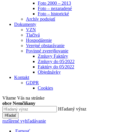
Foto 2000 – 2013
Foto – nezaradené
Foto – historické
Archív podujatí
Dokumenty
VZN
Tlačivá
Hospodárenie
Verejné obstarávanie
Povinné zverejňovanie
Zmluvy Faktúry
Zmluvy do 05⁄2022
Faktúry do 05⁄2022
Objednávky
Kontakt
GDPR
Cookies
Vítame Vás na stránke
obce Nemčiňany
Hľadaný výraz
Hľadať
rozšírené vyhľadávanie
Farnosť