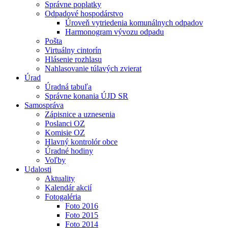
Správne poplatky
Odpadové hospodárstvo
Úroveň vytriedenia komunálnych odpadov
Harmonogram vývozu odpadu
Pošta
Virtuálny cintorín
Hlásenie rozhlasu
Nahlasovanie túlavých zvierat
Úrad
Úradná tabuľa
Správne konania ÚJD SR
Samospráva
Zápisnice a uznesenia
Poslanci OZ
Komisie OZ
Hlavný kontrolór obce
Úradné hodiny
Voľby
Udalosti
Aktuality
Kalendár akcií
Fotogaléria
Foto 2016
Foto 2015
Foto 2014