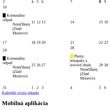
3
4
5
6
7
8
9
10
Komunálny
odpad
11
12
13
14
15
16
Nemčiňany
(Zlaté
Moravce)
17
18
19
20
21
22
23
28
24
Plasty,
Komunálny
tetrapaky a
odpad
25
26
27
kovové obaly
29
30
Nemčiňany
Nemčiňany
(Zlaté
(Zlaté
Moravce)
Moravce)
31
1
2
3
4
5
6
Kalendár zvozu odpadu
Mobilná aplikácia