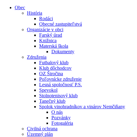
Obec
História
Rodáci
Obecné zastupiteľstvá
Organizácie v obci
Farský úrad
Knižnica
Materská škola
Dokumenty
Združenia
Futbalový klub
Klub dôchodcov
OZ Širočina
Poľovnícke združenie
Lesná spoločnosť P.S.
Spevokol
Stolnotenisový klub
Tanečný klub
Spolok vinohradníkov a vinárov Nemčiňany
O nás
Pozvánky
Fotogaléria
Civilná ochrana
Územný plán