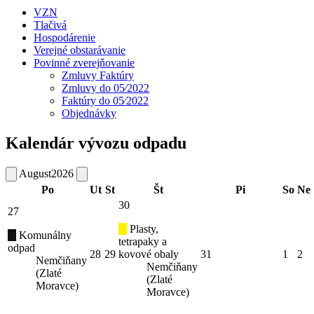
VZN
Tlačivá
Hospodárenie
Verejné obstarávanie
Povinné zverejňovanie
Zmluvy Faktúry
Zmluvy do 05⁄2022
Faktúry do 05⁄2022
Objednávky
Kalendár vývozu odpadu
August
2026
Po
Ut
St
Št
Pi
So
Ne
30
27
Plasty,
Komunálny
tetrapaky a
odpad
28
29
kovové obaly
31
1
2
Nemčiňany
Nemčiňany
(Zlaté
(Zlaté
Moravce)
Moravce)