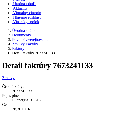
Úradná tabuľa
Aktuality
Virtuálny cintorín
Hlásenie rozhlasu
Vinársky spolok
Úvodná stránka
Dokumenty
Povinné zverejňovanie
Zmluvy Faktúry
Faktúry
Detail faktúry 7673241133
Detail faktúry 7673241133
Zmluvy
Číslo faktúry:
7673241133
Popis plnenia:
El.energia BJ 313
Cena:
28,36 EUR