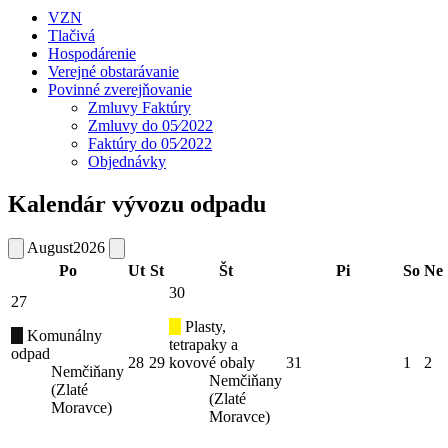
VZN
Tlačivá
Hospodárenie
Verejné obstarávanie
Povinné zverejňovanie
Zmluvy Faktúry
Zmluvy do 05⁄2022
Faktúry do 05⁄2022
Objednávky
Kalendár vývozu odpadu
August
2026
Po
Ut
St
Št
Pi
So
Ne
30
27
Plasty,
Komunálny
tetrapaky a
odpad
28
29
kovové obaly
31
1
2
Nemčiňany
Nemčiňany
(Zlaté
(Zlaté
Moravce)
Moravce)