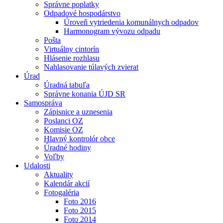
Správne poplatky
Odpadové hospodárstvo
Úroveň vytriedenia komunálnych odpadov
Harmonogram vývozu odpadu
Pošta
Virtuálny cintorín
Hlásenie rozhlasu
Nahlasovanie túlavých zvierat
Úrad
Úradná tabuľa
Správne konania ÚJD SR
Samospráva
Zápisnice a uznesenia
Poslanci OZ
Komisie OZ
Hlavný kontrolór obce
Úradné hodiny
Voľby
Udalosti
Aktuality
Kalendár akcií
Fotogaléria
Foto 2016
Foto 2015
Foto 2014