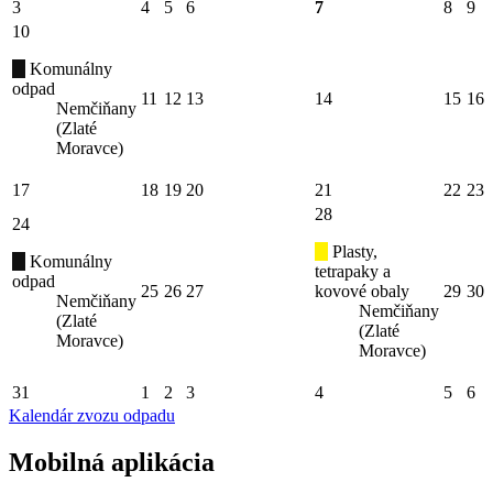
3
4
5
6
7
8
9
10
Komunálny
odpad
11
12
13
14
15
16
Nemčiňany
(Zlaté
Moravce)
17
18
19
20
21
22
23
28
24
Plasty,
Komunálny
tetrapaky a
odpad
25
26
27
kovové obaly
29
30
Nemčiňany
Nemčiňany
(Zlaté
(Zlaté
Moravce)
Moravce)
31
1
2
3
4
5
6
Kalendár zvozu odpadu
Mobilná aplikácia