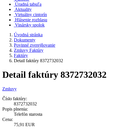
Úradná tabuľa
Aktuality
Virtuálny cintorín
Hlásenie rozhlasu
Vinársky spolok
Úvodná stránka
Dokumenty
Povinné zverejňovanie
Zmluvy Faktúry
Faktúry
Detail faktúry 8372732032
Detail faktúry 8372732032
Zmluvy
Číslo faktúry:
8372732032
Popis plnenia:
Telefón starosta
Cena:
75,91 EUR