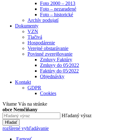
Foto 2000 – 2013
Foto – nezaradené
Foto – historické
Archív podujatí
Dokumenty
VZN
Tlačivá
Hospodárenie
Verejné obstarávanie
Povinné zverejňovanie
Zmluvy Faktúry
Zmluvy do 05⁄2022
Faktúry do 05⁄2022
Objednávky
Kontakt
GDPR
Cookies
Vítame Vás na stránke
obce Nemčiňany
Hľadaný výraz
Hľadať
rozšírené vyhľadávanie
Farnosť