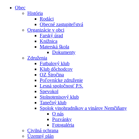
Obec
História
Rodáci
Obecné zastupiteľstvá
Organizácie v obci
Farský úrad
Knižnica
Materská škola
Dokumenty
Združenia
Futbalový klub
Klub dôchodcov
OZ Širočina
Poľovnícke združenie
Lesná spoločnosť P.S.
Spevokol
Stolnotenisový klub
Tanečný klub
Spolok vinohradníkov a vinárov Nemčiňany
O nás
Pozvánky
Fotogaléria
Civilná ochrana
Územný plán