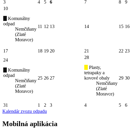
3
4
5
6
7
8
9
10
Komunálny
odpad
11
12
13
14
15
16
Nemčiňany
(Zlaté
Moravce)
17
18
19
20
21
22
23
28
24
Plasty,
Komunálny
tetrapaky a
odpad
25
26
27
kovové obaly
29
30
Nemčiňany
Nemčiňany
(Zlaté
(Zlaté
Moravce)
Moravce)
31
1
2
3
4
5
6
Kalendár zvozu odpadu
Mobilná aplikácia