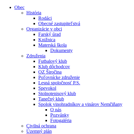
Obec
História
Rodáci
Obecné zastupiteľstvá
Organizácie v obci
Farský úrad
Knižnica
Materská škola
Dokumenty
Združenia
Futbalový klub
Klub dôchodcov
OZ Širočina
Poľovnícke združenie
Lesná spoločnosť P.S.
Spevokol
Stolnotenisový klub
Tanečný klub
Spolok vinohradníkov a vinárov Nemčiňany
O nás
Pozvánky
Fotogaléria
Civilná ochrana
Územný plán