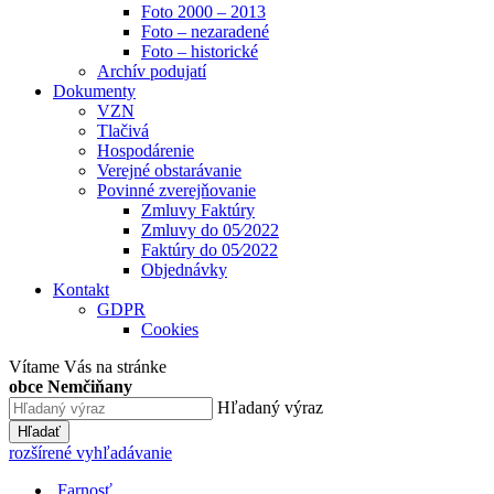
Foto 2000 – 2013
Foto – nezaradené
Foto – historické
Archív podujatí
Dokumenty
VZN
Tlačivá
Hospodárenie
Verejné obstarávanie
Povinné zverejňovanie
Zmluvy Faktúry
Zmluvy do 05⁄2022
Faktúry do 05⁄2022
Objednávky
Kontakt
GDPR
Cookies
Vítame Vás na stránke
obce Nemčiňany
Hľadaný výraz
Hľadať
rozšírené vyhľadávanie
Farnosť