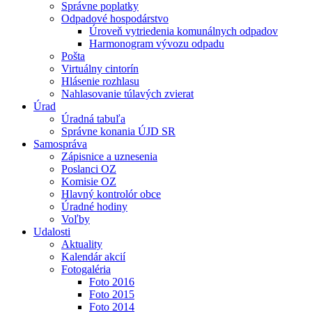
Správne poplatky
Odpadové hospodárstvo
Úroveň vytriedenia komunálnych odpadov
Harmonogram vývozu odpadu
Pošta
Virtuálny cintorín
Hlásenie rozhlasu
Nahlasovanie túlavých zvierat
Úrad
Úradná tabuľa
Správne konania ÚJD SR
Samospráva
Zápisnice a uznesenia
Poslanci OZ
Komisie OZ
Hlavný kontrolór obce
Úradné hodiny
Voľby
Udalosti
Aktuality
Kalendár akcií
Fotogaléria
Foto 2016
Foto 2015
Foto 2014