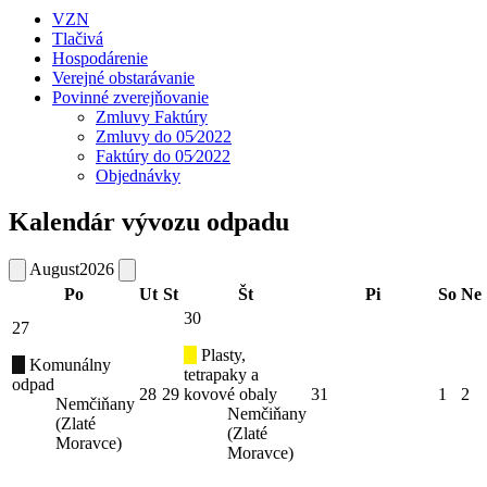
VZN
Tlačivá
Hospodárenie
Verejné obstarávanie
Povinné zverejňovanie
Zmluvy Faktúry
Zmluvy do 05⁄2022
Faktúry do 05⁄2022
Objednávky
Kalendár vývozu odpadu
August
2026
Po
Ut
St
Št
Pi
So
Ne
30
27
Plasty,
Komunálny
tetrapaky a
odpad
28
29
kovové obaly
31
1
2
Nemčiňany
Nemčiňany
(Zlaté
(Zlaté
Moravce)
Moravce)