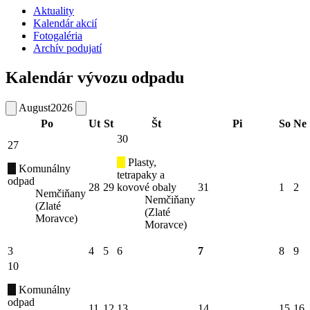
Aktuality
Kalendár akcií
Fotogaléria
Archív podujatí
Kalendár vývozu odpadu
August
2026
Po
Ut
St
Št
Pi
So
Ne
30
27
Plasty,
Komunálny
tetrapaky a
odpad
28
29
kovové obaly
31
1
2
Nemčiňany
Nemčiňany
(Zlaté
(Zlaté
Moravce)
Moravce)
3
4
5
6
7
8
9
10
Komunálny
odpad
11
12
13
14
15
16