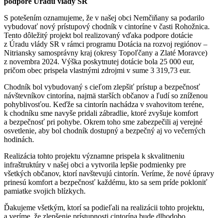
podpore Úradu vlády SR
S potešením oznamujeme, že v našej obci Nemčiňany sa podarilo
vybudovať nový prístupový chodník v cintoríne v časti Rohožnica.
Tento dôležitý projekt bol realizovaný vďaka podpore dotácie
z Úradu vlády SR v rámci programu Dotácia na rozvoj regiónov –
Nitriansky samosprávny kraj (okresy Topoľčany a Zlaté Moravce)
z novembra 2024. Výška poskytnutej dotácie bola 25 000 eur,
pričom obec prispela vlastnými zdrojmi v sume 3 319,73 eur.
Chodník bol vybudovaný s cieľom zlepšiť prístup a bezpečnosť
návštevníkov cintorína, najmä starších občanov a ľudí so zníženou
pohyblivosťou. Keďže sa cintorín nachádza v svahovitom teréne,
k chodníku sme navyše pridali zábradlie, ktoré zvyšuje komfort
a bezpečnosť pri pohybe. Okrem toho sme zabezpečili aj verejné
osvetlenie, aby bol chodník dostupný a bezpečný aj vo večerných
hodinách.
Realizácia tohto projektu významne prispela k skvalitneniu
infraštruktúry v našej obci a vytvorila lepšie podmienky pre
všetkých občanov, ktorí navštevujú cintorín. Veríme, že nové úpravy
prinesú komfort a bezpečnosť každému, kto sa sem príde pokloniť
pamiatke svojich blízkych.
Ďakujeme všetkým, ktorí sa podieľali na realizácii tohto projektu,
a veríme, že zlepšenie prístupnosti cintorína bude dlhodobo