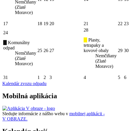
Nemčiňany
(Zlaté
Moravce)
17
18
19
20
21
22
23
28
24
Plasty,
Komunálny
tetrapaky a
odpad
25
26
27
kovové obaly
29
30
Nemčiňany
Nemčiňany
(Zlaté
(Zlaté
Moravce)
Moravce)
31
1
2
3
4
5
6
Kalendár zvozu odpadu
Mobilná aplikácia
Sledujte informácie z nášho webu v
mobilnej aplikácii -
V OBRAZE.