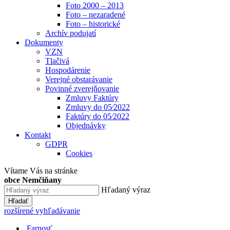
Foto 2000 – 2013
Foto – nezaradené
Foto – historické
Archív podujatí
Dokumenty
VZN
Tlačivá
Hospodárenie
Verejné obstarávanie
Povinné zverejňovanie
Zmluvy Faktúry
Zmluvy do 05⁄2022
Faktúry do 05⁄2022
Objednávky
Kontakt
GDPR
Cookies
Vítame Vás na stránke
obce Nemčiňany
Hľadaný výraz
Hľadať
rozšírené vyhľadávanie
Farnosť