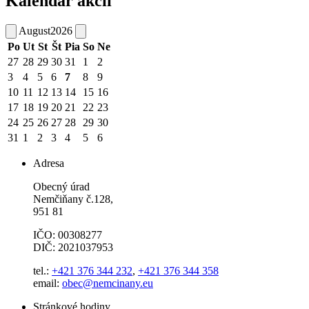
Kalendár akcií
August
2026
Po
Ut
St
Št
Pia
So
Ne
27
28
29
30
31
1
2
3
4
5
6
7
8
9
10
11
12
13
14
15
16
17
18
19
20
21
22
23
24
25
26
27
28
29
30
31
1
2
3
4
5
6
Adresa
Obecný úrad
Nemčiňany č.128,
951 81
IČO: 00308277
DIČ: 2021037953
tel.:
+421 376 344 232
,
+421 376 344 358
email:
obec@nemcinany.eu
Stránkové hodiny