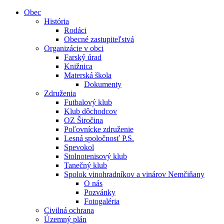
Obec
História
Rodáci
Obecné zastupiteľstvá
Organizácie v obci
Farský úrad
Knižnica
Materská škola
Dokumenty
Združenia
Futbalový klub
Klub dôchodcov
OZ Širočina
Poľovnícke združenie
Lesná spoločnosť P.S.
Spevokol
Stolnotenisový klub
Tanečný klub
Spolok vinohradníkov a vinárov Nemčiňany
O nás
Pozvánky
Fotogaléria
Civilná ochrana
Územný plán