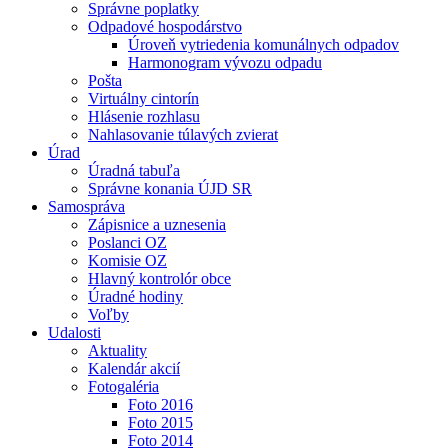
Správne poplatky
Odpadové hospodárstvo
Úroveň vytriedenia komunálnych odpadov
Harmonogram vývozu odpadu
Pošta
Virtuálny cintorín
Hlásenie rozhlasu
Nahlasovanie túlavých zvierat
Úrad
Úradná tabuľa
Správne konania ÚJD SR
Samospráva
Zápisnice a uznesenia
Poslanci OZ
Komisie OZ
Hlavný kontrolór obce
Úradné hodiny
Voľby
Udalosti
Aktuality
Kalendár akcií
Fotogaléria
Foto 2016
Foto 2015
Foto 2014